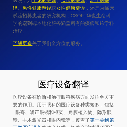
医院，如
罕见病翻译
、
遗传病翻译
、
老年病翻
译
、
男性健康翻译
或
女性健康翻译
，还是为临床
试验招募患者的研究机构，CSOFT华也生命科
学的端到端本地化服务涵盖所有的疾病和跨学科
治疗。
了解更多
关于我们全方位的服务。
医疗设备翻译
医疗设备在诊断和治疗眼科疾病方面发挥至关重
要的作用。用于眼科的医疗设备种类繁多，包括
眼膏、矫正眼镜和框架、角膜植入物、隐形眼
镜、手术激光器和眼内镜等，覆盖了
第一类到第