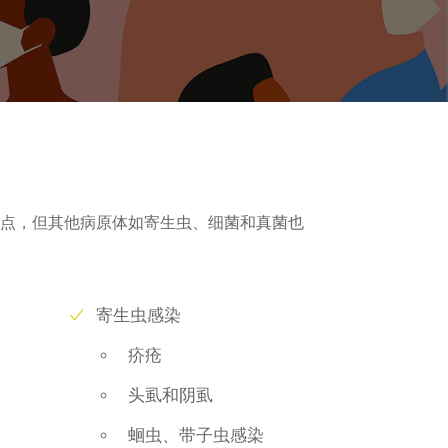
焦点，但其他病原体如寄生虫、细菌和真菌也
寄生虫感染
疥疮
头虱和阴虱
蛔虫、带子虫感染